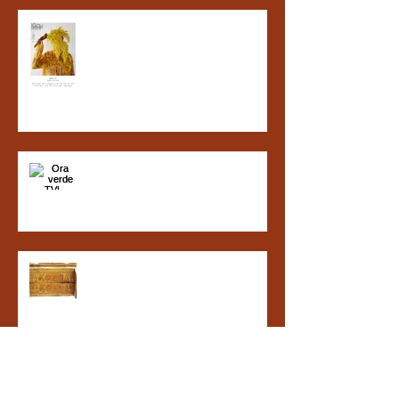
MELIT aperimiele da Clotilde... 20 maggio ore
18
Ora verde TVL dedicata a NATURAPI
Il miele, una storia antichissima.
Il MIELE come "dolcificante di bellezza"...