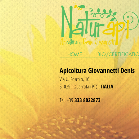
HOME
BIO/CERTIFICATI
Apicoltura Giovannetti Denis
Via U. Foscolo, 16
51039 - Quarrata (PT) -
ITALIA
Tel. +39
333 8022873