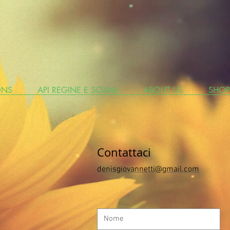
ONS
API REGINE E SCIAMI
ABOUT US
SHOP
Contattaci
denisgiovannetti@gmail.com