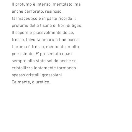
Il profumo è intenso, mentolato, ma 
anche canforato, resinoso, 
farmaceutico e in parte ricorda il 
profumo della tisana di fiori di tiglio. 
Il sapore è piacevolmente dolce, 
fresco, talvolta amaro a fine bocca. 
L'aroma è fresco, mentolato, molto 
persistente. E' presentato quasi 
sempre allo stato solido anche se 
cristallizza lentamente formando 
spesso cristalli grossolani. 
Calmante, diuretico.
Caratteristiche
Zona di produzione:
Toscana
IVA
Colore
: da ambra chiaro nel miele
liquido a bianco o beige quando
Tutti i prezzi sono IVA compresa
cristallizzato