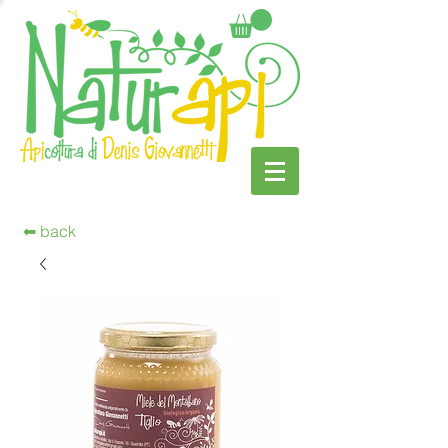
⬅︎ back