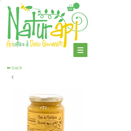
⬅︎ back