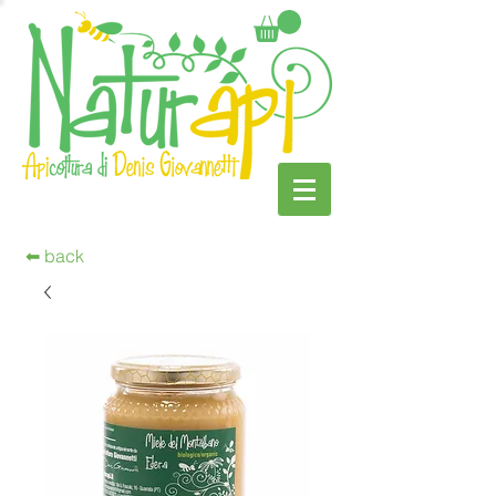
⬅︎ back