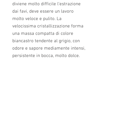
diviene molto difficile l'estrazione 
dai favi, deve essere un lavoro 
molto veloce e pulito. La 
velocissima cristallizzazione forma 
una massa compatta di colore 
biancastro tendente al grigio, con 
odore e sapore mediamente intensi, 
persistente in bocca, molto dolce.
Caratteristiche
Zona di produzione:
Toscana
IVA
Colore
: ambra allo stato liquido, giallo
chiaro quando cristallizza
Tutti i prezzi sono IVA compresa
Cristallizzazione
: immediata
Odore
: profumo tipico
Sapore
: molto delicato
Usi
: E' particolarmente indicato per
abbinamenti con frutta secca come fichi