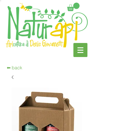
⬅︎ back