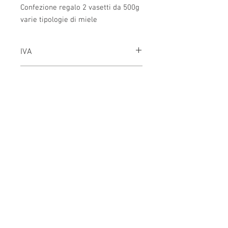
Confezione regalo 2 vasetti da 500g 
varie tipologie di miele
IVA
Tutti i prezzi sono compresi IVA
Scelta tipologie miele
Per richiedere le tipologie di miele
aggiungerlo nelle note dell'ordine.
Metodi di pagamento
Spese di spedizione
NATURAPI - Apicoltura di Denis Giovannetti
Produzione e vendita di miele biologico, api regine e
sciami prodotti sui pendii del Parco Naturale del Montalbano